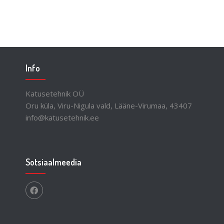
Info
Katusetehnik OÜ
Oru küla, Viru-Nigula vald, Lääne-Virumaa, 43407
info@katusetehnik.ee
Sotsiaalmeedia
facebook.com